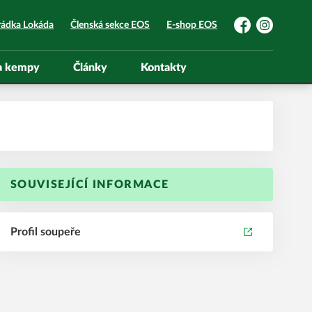
rádka Lokáda
Členská sekce EOS
E-shop EOS
Facebook
Instagram
 a kempy
Články
Kontakty
SOUVISEJÍCÍ INFORMACE
Profil soupeře