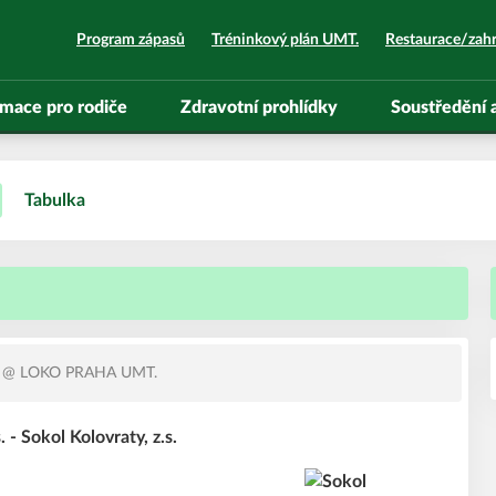
Program zápasů
Tréninkový plán UMT.
Restaurace/zah
rmace pro rodiče
Zdravotní prohlídky
Soustředění
Tabulka
@ LOKO PRAHA UMT.
 - Sokol Kolovraty, z.s.