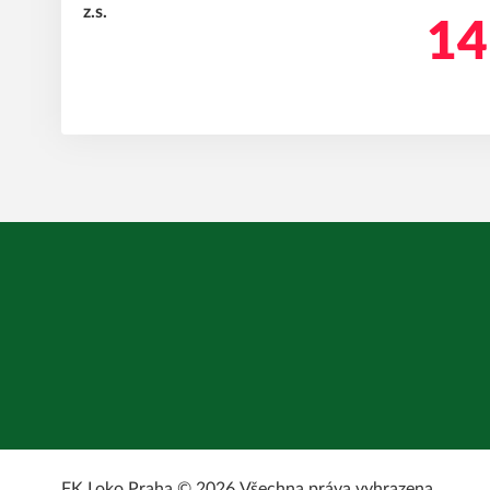
14
FK Loko Praha © 2026.
Všechna práva vyhrazena