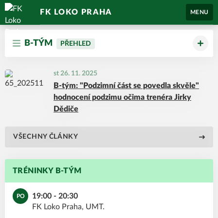
FK LOKO PRAHA
MENU
B-TÝM
PŘEHLED
st 26. 11. 2025
B-tým: "Podzimní část se povedla skvěle"
hodnocení podzimu očima trenéra Jirky
Dědiče
VŠECHNY ČLÁNKY
TRÉNINKY B-TÝM
19:00 - 20:30
PO
FK Loko Praha, UMT.