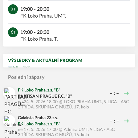
19:00 - 20:30
ÚT
FK Loko Praha, UMT.
19:00 - 20:30
ČT
FK Loko Praha, T.
VÝSLEDKY & AKTUÁLNÍ PROGRAM
Poslední zápasy
FK Loko Praha, z.s. "B"
– : –
PARTISAN PRAGUE F.C. "B"
ne 24. 5. 2026 18:00
@
LOKO PRAHA UMT.
,
9.LIGA - A5C
3.TŘÍDA, SKUPINA C MUŽŮ, 17. kolo
Galaksia Praha 23 z.s.
– : –
FK Loko Praha, z.s. "B"
ne 17. 5. 2026 17:00
@
Admira UMT
,
9.LIGA - A5C
3.TŘÍDA, SKUPINA C MUŽŮ, 16. kolo