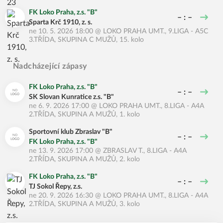
FK Loko Praha, z.s. "B"
– : –
Sparta Krč 1910, z. s.
ne 10. 5. 2026 18:00
@
LOKO PRAHA UMT.
,
9.LIGA - A5C
3.TŘÍDA, SKUPINA C MUŽŮ, 15. kolo
Nadcházející zápasy
FK Loko Praha, z.s. "B"
– : –
SK Slovan Kunratice z.s. "B"
ne 6. 9. 2026 17:00
@
LOKO PRAHA UMT.
,
8.LIGA - A4A
2.TŘÍDA, SKUPINA A MUŽŮ, 1. kolo
Sportovní klub Zbraslav "B"
– : –
FK Loko Praha, z.s. "B"
ne 13. 9. 2026 17:00
@
ZBRASLAV T.
,
8.LIGA - A4A
2.TŘÍDA, SKUPINA A MUŽŮ, 2. kolo
FK Loko Praha, z.s. "B"
– : –
TJ Sokol Řepy, z.s.
ne 20. 9. 2026 16:30
@
LOKO PRAHA UMT.
,
8.LIGA - A4A
2.TŘÍDA, SKUPINA A MUŽŮ, 3. kolo