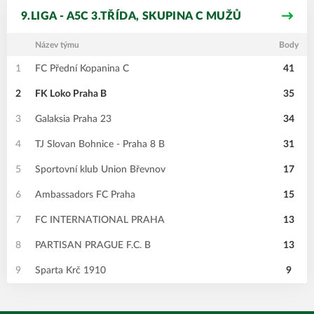
9.LIGA - A5C 3.TŘÍDA, SKUPINA C MUŽŮ
Název týmu
Body
1
FC Přední Kopanina C
41
2
FK Loko Praha B
35
3
Galaksia Praha 23
34
4
TJ Slovan Bohnice - Praha 8 B
31
5
Sportovní klub Union Břevnov
17
6
Ambassadors FC Praha
15
7
FC INTERNATIONAL PRAHA
13
8
PARTISAN PRAGUE F.C. B
13
9
Sparta Krč 1910
9