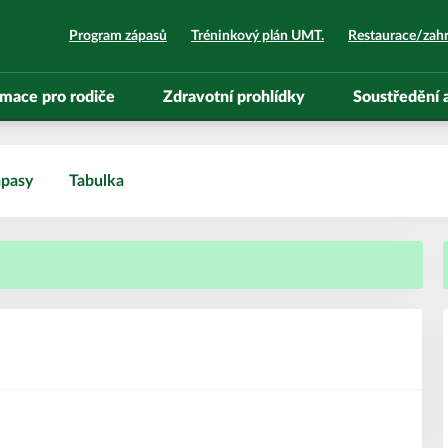
Program zápasů
Tréninkový plán UMT.
Restaurace/zah
rmace pro rodiče
Zdravotní prohlídky
Soustředění
pasy
Tabulka