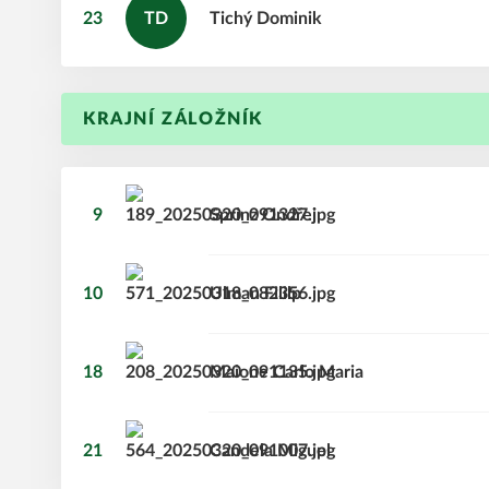
23
TD
Tichý
Dominik
KRAJNÍ ZÁLOŽNÍK
9
Sprinz
Ondřej
10
Ulman
Fililp
18
Maione
Carlo Maria
21
Candela
Miguel