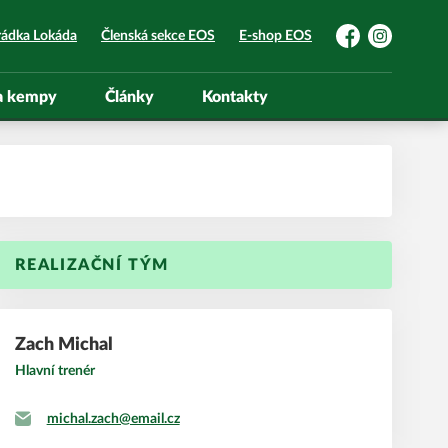
rádka Lokáda
Členská sekce EOS
E-shop EOS
Facebook
Instagram
 a kempy
Články
Kontakty
REALIZAČNÍ TÝM
Zach
Michal
Hlavní trenér
michal.zach@email.cz