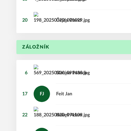
20
Čejda
David
ZÁLOŽNÍK
6
Slanina
Patrick
17
FJ
Feit
Jan
22
Kokeš
Adam