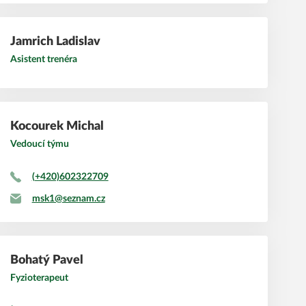
Jamrich
Ladislav
Asistent trenéra
Kocourek
Michal
Vedoucí týmu
(+420)602322709
msk1@seznam.cz
Bohatý
Pavel
Fyzioterapeut