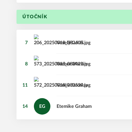
ÚTOČNÍK
7
Veselý
Lukáš
8
Weber
Marián
11
Vaněk
Jaroslav
14
EG
Etemike
Graham