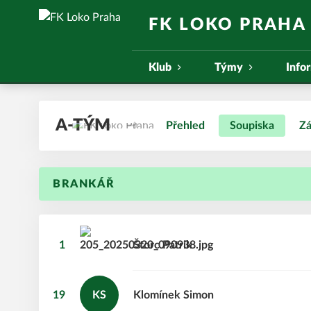
FK LOKO PRAHA
Klub
Týmy
Info
A-TÝM
Přehled
Soupiska
Zá
BRANKÁŘ
1
Štorc
Patrik
19
KS
Klomínek
Simon