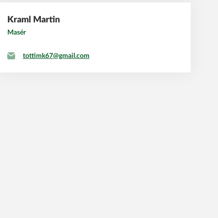
Kraml
Martin
Masér
tottimk67@gmail.com