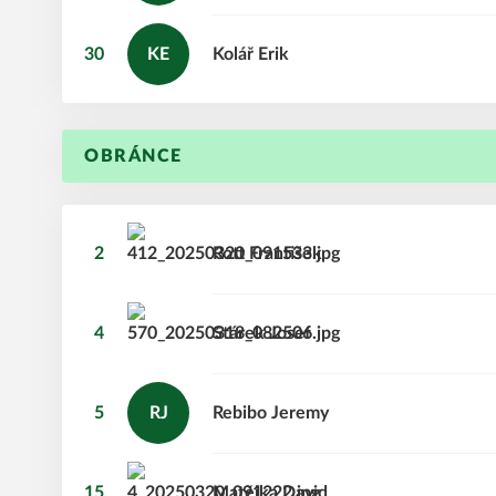
30
KE
Kolář
Erik
OBRÁNCE
2
Rott
František
4
Stárek
Josef
5
RJ
Rebibo
Jeremy
15
Matějka
David