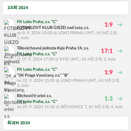
ZÁŘÍ 2024
FK Loko Praha, z.s. "C"
1:9
FOTBALOVÝ KLUB ÚJEZD nad Lesy, z.s.
ne 8. 9. 2024 10:00
@
LOKO PRAHA UMT.
,
65 MŽ-2/B,
1. kolo
Tělovýchovná jednota Kyje Praha 14, z.s.
17:1
FK Loko Praha, z.s. "C"
čt 19. 9. 2024 17:00
@
KYJE UMT.
,
65 MŽ-2/B, 2. kolo
FK Loko Praha, z.s. "C"
1:9
"SK Praga Vysočany, z.s." "B"
ne 22. 9. 2024 15:00
@
LOKO PRAHA UMT.
,
65 MŽ-2/B,
3. kolo
Běchovičtí sršni z.s.
1:3
FK Loko Praha, z.s. "C"
ne 29. 9. 2024 16:30
@
BĚCHOVICE T
,
65 MŽ-2/B, 4. kolo
ŘÍJEN 2024