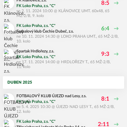
FK Klánovice, z.s.
8:5
FK Loko Praha, z.s. "C"
so 2. 11. 2024 10:00
@
KLÁNOVICE UMT. 60x48
,
65
MŽ-2/B, 9. kolo
FK Loko Praha, z.s. "C"
6:4
Fotbalový klub Čechie Dubeč, z.s.
ne 10. 11. 2024 14:30
@
LOKO PRAHA UMT.
,
65 MŽ-2/B,
10. kolo
Spartak Hrdlořezy, z.s.
9:3
FK Loko Praha, z.s. "C"
ne 17. 11. 2024 14:00
@
HRDLOŘEZY T.
,
65 MŽ-2/B,
11. kolo
DUBEN 2025
FOTBALOVÝ KLUB ÚJEZD nad Lesy, z.s.
8:1
FK Loko Praha, z.s. "C"
so 5. 4. 2025 10:30
@
ÚJEZD NAD LESY T.
,
65 MŽ-2/B,
12. kolo
FK Loko Praha, z.s. "C"
2:11