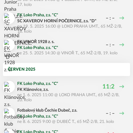
17. kolo
FK Loko Praha, z.s. "C"
– : –
SC XAVEROV HORNÍ POČERNICE, z.s. "D"
po 19. 5. 2025 16:00
@
LOKO PRAHA UMT.
,
65 MŽ-2/B,
18. kolo
FK VINOŘ 1928 z. s.
– : –
FK Loko Praha, z.s. "C"
ne 25. 5. 2025 14:30
@
VINOŘ T.
,
65 MŽ-2/B, 19. kolo
ČERVEN 2025
FK Loko Praha, z.s. "C"
11:2
FK Klánovice, z.s.
ne 1. 6. 2025 11:00
@
LOKO PRAHA UMT.
,
65 MŽ-2/B,
20. kolo
Fotbalový klub Čechie Dubeč, z.s.
– : –
FK Loko Praha, z.s. "C"
ne 8. 6. 2025 9:00
@
DUBEČ T.
,
65 MŽ-2/B, 21. kolo
FK Loko Praha, z.s. "C"