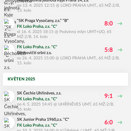
Tělovýchovná jednota Kyje Praha 14, z.s.
ne 13. 4. 2025 12:15
@
LOKO PRAHA UMT.
,
65 MŽ-2/B,
13. kolo
"SK Praga Vysočany, z.s." "B"
8:0
FK Loko Praha, z.s. "C"
st 16. 4. 2025 18:15
@
Podvinný mlýn UMT+UO
,
65
MŽ-2/B, 14. kolo
FK Loko Praha, z.s. "C"
5:8
Běchovičtí sršni z.s.
so 26. 4. 2025 15:00
@
LOKO PRAHA UMT.
,
65 MŽ-2/B,
15. kolo
KVĚTEN 2025
SK Čechie Uhříněves, z.s.
9:1
FK Loko Praha, z.s. "C"
ne 4. 5. 2025 14:45
@
UHŘÍNĚVES UMT
,
65 MŽ-2/B,
16. kolo
SK Junior Praha 1960,z.s. "C"
6:0
FK Loko Praha, z.s. "C"
so 10. 5. 2025 14:00
@
V Úžlabině / UMT.
,
65 MŽ-2/B,