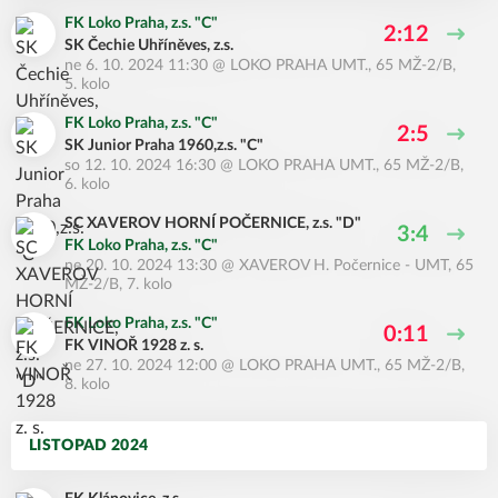
FK Loko Praha, z.s. "C"
2:12
SK Čechie Uhříněves, z.s.
ne 6. 10. 2024 11:30
@
LOKO PRAHA UMT.
,
65 MŽ-2/B,
5. kolo
FK Loko Praha, z.s. "C"
2:5
SK Junior Praha 1960,z.s. "C"
so 12. 10. 2024 16:30
@
LOKO PRAHA UMT.
,
65 MŽ-2/B,
6. kolo
SC XAVEROV HORNÍ POČERNICE, z.s. "D"
3:4
FK Loko Praha, z.s. "C"
ne 20. 10. 2024 13:30
@
XAVEROV H. Počernice - UMT
,
65
MŽ-2/B, 7. kolo
FK Loko Praha, z.s. "C"
0:11
FK VINOŘ 1928 z. s.
ne 27. 10. 2024 12:00
@
LOKO PRAHA UMT.
,
65 MŽ-2/B,
8. kolo
LISTOPAD 2024