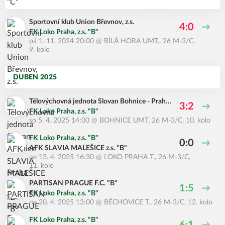
Sportovní klub Union Břevnov, z.s.
4:0
FK Loko Praha, z.s. "B"
pá 1. 11. 2024 20:00
@
BÍLÁ HORA UMT.
,
26 M-3/C,
9. kolo
DUBEN 2025
Tělovýchovná jednota Slovan Bohnice - Praha
3:2
8 z.s. "B"
FK Loko Praha, z.s. "B"
so 5. 4. 2025 14:00
@
BOHNICE UMT
,
26 M-3/C, 10. kolo
FK Loko Praha, z.s. "B"
0:0
AFK SLAVIA MALEŠICE z.s. "B"
ne 13. 4. 2025 16:30
@
LOKO PRAHA T.
,
26 M-3/C,
11. kolo
PARTISAN PRAGUE F.C. "B"
1:5
FK Loko Praha, z.s. "B"
ne 20. 4. 2025 13:00
@
BĚCHOVICE T.
,
26 M-3/C, 12. kolo
FK Loko Praha, z.s. "B"