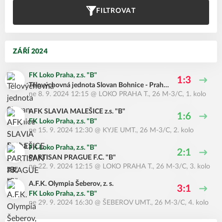
FILTROVAT
ZÁŘÍ 2024
FK Loko Praha, z.s. "B"
1:3
Tělovýchovná jednota Slovan Bohnice - Praha
ne 8. 9. 2024 12:15
@
LOKO PRAHA T.
,
26 M-3/C, 1. kolo
8 z.s. "B"
AFK SLAVIA MALEŠICE z.s. "B"
1:6
FK Loko Praha, z.s. "B"
ne 15. 9. 2024 12:30
@
KYJE UMT.
,
26 M-3/C, 2. kolo
FK Loko Praha, z.s. "B"
2:1
PARTISAN PRAGUE F.C. "B"
ne 22. 9. 2024 12:15
@
LOKO PRAHA T.
,
26 M-3/C, 3. kolo
A.F.K. Olympia Šeberov, z. s.
3:1
FK Loko Praha, z.s. "B"
ne 29. 9. 2024 16:30
@
ŠEBEROV UMT.
,
26 M-3/C, 4. kolo