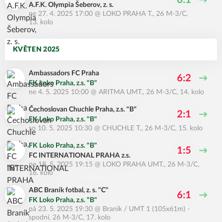
6:1
A.F.K. Olympia Šeberov, z. s.
ne 27. 4. 2025 17:00
@
LOKO PRAHA T.
,
26 M-3/C,
13. kolo
KVĚTEN 2025
Ambassadors FC Praha
6:2
FK Loko Praha, z.s. "B"
ne 4. 5. 2025 10:00
@
ARITMA UMT.
,
26 M-3/C, 14. kolo
Čechoslovan Chuchle Praha, z.s. "B"
2:1
FK Loko Praha, z.s. "B"
so 10. 5. 2025 10:30
@
CHUCHLE T.
,
26 M-3/C, 15. kolo
FK Loko Praha, z.s. "B"
1:5
FC INTERNATIONAL PRAHA z.s.
ne 18. 5. 2025 19:15
@
LOKO PRAHA UMT.
,
26 M-3/C,
16. kolo
ABC Braník fotbal, z. s. "C"
6:1
FK Loko Praha, z.s. "B"
pá 23. 5. 2025 19:30
@
Braník / UMT 1 (105x61m) -
spodní
,
26 M-3/C, 17. kolo