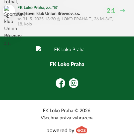
FK Loko Praha, z.s. "B"
2:1
Sportovní klub Union Břevnov, z.s.
so 31. 5. 2025 13:30
@
LOKO PRAHA T.
,
26 M-3/C,
18. kolo
FK Loko Praha
Facebook
Instagram
FK Loko Praha © 2026.
Všechna práva vyhrazena