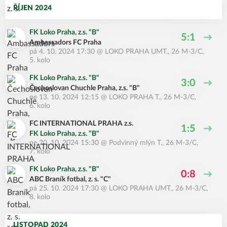
ŘÍJEN 2024
FK Loko Praha, z.s. "B"
5:1
Ambassadors FC Praha
pá 4. 10. 2024 17:30
@
LOKO PRAHA UMT.
,
26 M-3/C,
5. kolo
FK Loko Praha, z.s. "B"
3:0
Čechoslovan Chuchle Praha, z.s. "B"
ne 13. 10. 2024 12:15
@
LOKO PRAHA T.
,
26 M-3/C,
6. kolo
FC INTERNATIONAL PRAHA z.s.
1:5
FK Loko Praha, z.s. "B"
ne 20. 10. 2024 15:30
@
Podvinný mlýn T.
,
26 M-3/C,
7. kolo
FK Loko Praha, z.s. "B"
0:8
ABC Braník fotbal, z. s. "C"
pá 25. 10. 2024 17:30
@
LOKO PRAHA UMT.
,
26 M-3/C,
8. kolo
LISTOPAD 2024