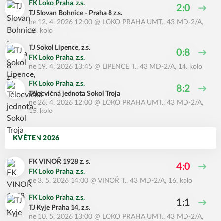
FK Loko Praha, z.s.
2:0
TJ Slovan Bohnice - Praha 8 z.s.
ne 12. 4. 2026 12:00
@
LOKO PRAHA UMT.
,
43 MD-2/A,
13. kolo
TJ Sokol Lipence, z.s.
0:8
FK Loko Praha, z.s.
ne 19. 4. 2026 13:45
@
LIPENCE T.
,
43 MD-2/A, 14. kolo
FK Loko Praha, z.s.
8:2
Tělocvičná jednota Sokol Troja
ne 26. 4. 2026 12:00
@
LOKO PRAHA UMT.
,
43 MD-2/A,
15. kolo
KVĚTEN 2026
FK VINOŘ 1928 z. s.
4:0
FK Loko Praha, z.s.
ne 3. 5. 2026 14:00
@
VINOŘ T.
,
43 MD-2/A, 16. kolo
FK Loko Praha, z.s.
1:1
TJ Kyje Praha 14, z.s.
ne 10. 5. 2026 13:00
@
LOKO PRAHA UMT.
,
43 MD-2/A,