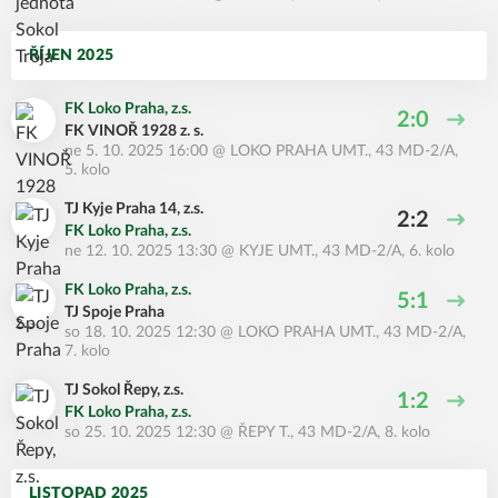
ŘÍJEN 2025
FK Loko Praha, z.s.
2:0
FK VINOŘ 1928 z. s.
ne 5. 10. 2025 16:00
@
LOKO PRAHA UMT.
,
43 MD-2/A,
5. kolo
TJ Kyje Praha 14, z.s.
2:2
FK Loko Praha, z.s.
ne 12. 10. 2025 13:30
@
KYJE UMT.
,
43 MD-2/A, 6. kolo
FK Loko Praha, z.s.
5:1
TJ Spoje Praha
so 18. 10. 2025 12:30
@
LOKO PRAHA UMT.
,
43 MD-2/A,
7. kolo
TJ Sokol Řepy, z.s.
1:2
FK Loko Praha, z.s.
so 25. 10. 2025 12:30
@
ŘEPY T.
,
43 MD-2/A, 8. kolo
LISTOPAD 2025