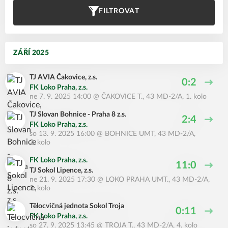
FILTROVAT
ZÁŘÍ 2025
TJ AVIA Čakovice, z.s.
0:2
FK Loko Praha, z.s.
ne 7. 9. 2025 14:00
@
ČAKOVICE T.
,
43 MD-2/A, 1. kolo
TJ Slovan Bohnice - Praha 8 z.s.
2:4
FK Loko Praha, z.s.
so 13. 9. 2025 16:00
@
BOHNICE UMT
,
43 MD-2/A,
2. kolo
FK Loko Praha, z.s.
11:0
TJ Sokol Lipence, z.s.
ne 21. 9. 2025 17:30
@
LOKO PRAHA UMT.
,
43 MD-2/A,
3. kolo
Tělocvičná jednota Sokol Troja
0:11
FK Loko Praha, z.s.
so 27. 9. 2025 13:45
@
TROJA T.
,
43 MD-2/A, 4. kolo