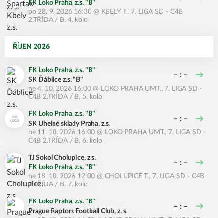
FK Loko Praha, z.s. "B"
po 28. 9. 2026 16:30
@
KBELY T.
,
7. LIGA SD - C4B
2.TŘÍDA / B, 4. kolo
ŘÍJEN 2026
FK Loko Praha, z.s. "B"
– : –
SK Ďáblice z.s. "B"
ne 4. 10. 2026 16:00
@
LOKO PRAHA UMT.
,
7. LIGA SD -
C4B 2.TŘÍDA / B, 5. kolo
FK Loko Praha, z.s. "B"
– : –
SK Uhelné sklady Praha, z.s.
ne 11. 10. 2026 16:00
@
LOKO PRAHA UMT.
,
7. LIGA SD -
C4B 2.TŘÍDA / B, 6. kolo
TJ Sokol Cholupice, z.s.
– : –
FK Loko Praha, z.s. "B"
ne 18. 10. 2026 12:00
@
CHOLUPICE T.
,
7. LIGA SD - C4B
2.TŘÍDA / B, 7. kolo
FK Loko Praha, z.s. "B"
– : –
Prague Raptors Football Club, z. s.