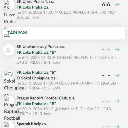
SK Újezd Praha 4, z.s.
6:6
FK Loko Praha, z.s.
ne 14. 6. 2026 17:00
@
ÚJEZD PRAHA 4 UMT.
,
43 MD-
2/A, 22. kolo
ZÁŘÍ 2026
SK Uhelné sklady Praha, z.s.
– : –
FK Loko Praha, z.s. "B"
ne 6. 9. 2026 14:30
@
UHELNÉ SKLADY T.
,
7. LIGA SD -
C4B 2.TŘÍDA / B, 1. kolo
FK Loko Praha, z.s. "B"
– : –
TJ Sokol Cholupice, z.s.
ne 13. 9. 2026 17:00
@
LOKO PRAHA UMT.
,
7. LIGA SD -
C4B 2.TŘÍDA / B, 2. kolo
Prague Raptors Football Club, z. s.
– : –
FK Loko Praha, z.s. "B"
ne 20. 9. 2026 10:15
@
Malešice T.
,
7. LIGA SD - C4B
2.TŘÍDA / B, 3. kolo
Spartak Kbely z.s.
– : –