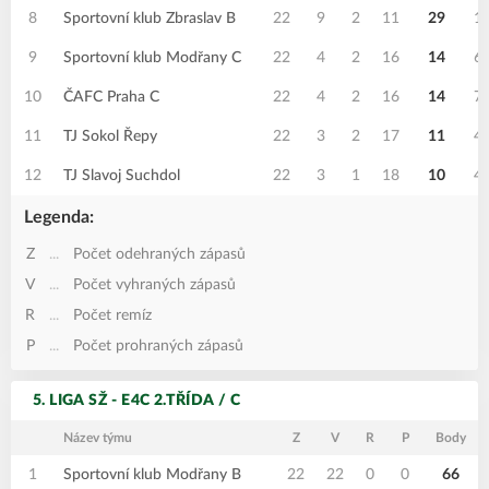
8
Sportovní klub Zbraslav B
22
9
2
11
29
1
9
Sportovní klub Modřany C
22
4
2
16
14
6
10
ČAFC Praha C
22
4
2
16
14
7
11
TJ Sokol Řepy
22
3
2
17
11
4
12
TJ Slavoj Suchdol
22
3
1
18
10
4
Legenda:
Z
...
Počet odehraných zápasů
V
...
Počet vyhraných zápasů
R
...
Počet remíz
P
...
Počet prohraných zápasů
5. LIGA SŽ - E4C 2.TŘÍDA / C
Název týmu
Z
V
R
P
Body
1
Sportovní klub Modřany B
22
22
0
0
66