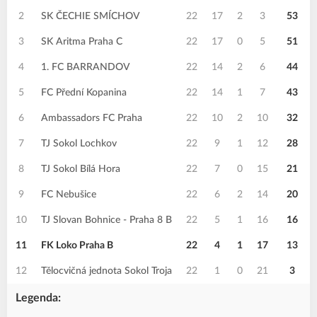
2
SK ČECHIE SMÍCHOV
22
17
2
3
53
3
SK Aritma Praha C
22
17
0
5
51
4
1. FC BARRANDOV
22
14
2
6
44
5
FC Přední Kopanina
22
14
1
7
43
6
Ambassadors FC Praha
22
10
2
10
32
7
TJ Sokol Lochkov
22
9
1
12
28
8
TJ Sokol Bílá Hora
22
7
0
15
21
9
FC Nebušice
22
6
2
14
20
10
TJ Slovan Bohnice - Praha 8 B
22
5
1
16
16
11
FK Loko Praha B
22
4
1
17
13
12
Tělocvičná jednota Sokol Troja
22
1
0
21
3
Legenda: