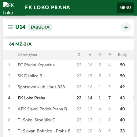
FK LOKO PRAHA
MENU
U14
TABULKA
64 MŽ-2/A
Název týmu
Z
V
R
P
Body
S
1
FC Přední Kopanina
22
16
2
4
50
1
2
SK Ďáblice B
22
15
5
2
50
1
3
Sportovní klub Libuš 838
22
16
1
5
49
8
4
FK Loko Praha
22
14
1
7
43
1
5
AFK Slavoj Podolí Praha B
22
12
4
6
40
7
6
TJ Sokol Stodůlky C
22
13
1
8
40
1
7
TJ Slovan Bohnice - Praha 8
22
10
3
9
33
7