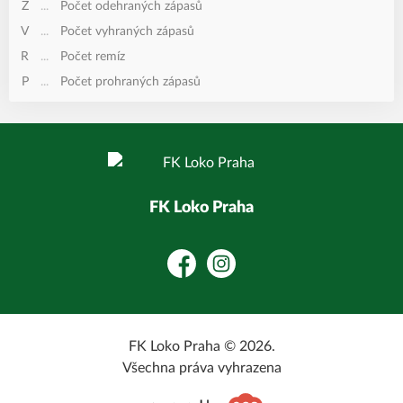
Z
...
Počet odehraných zápasů
V
...
Počet vyhraných zápasů
R
...
Počet remíz
P
...
Počet prohraných zápasů
FK Loko Praha
Facebook
Instagram
FK Loko Praha © 2026.
Všechna práva vyhrazena