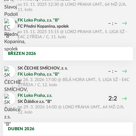
so 15. 11. 2025 12:30
@
LOKO PRAHA UMT.
,
64 MŽ-2/A,
11. kolo
FK Loko Praha, z.s. "B"
– : –
FC Přední Kopanina, spolek
so 15. 11. 2025 15:15
@
LOKO PRAHA UMT.
,
5. LIGA SŽ -
E4C 2.TŘÍDA / C, 11. kolo
BŘEZEN 2026
SK ČECHIE SMÍCHOV, z. s.
– : –
FK Loko Praha, z.s. "B"
so 28. 3. 2026 17:00
@
BÍLÁ HORA UMT.
,
5. LIGA SŽ - E4C
2.TŘÍDA / C, 12. kolo
FK Loko Praha, z.s.
2:2
SK Ďáblice z.s. "B"
ne 29. 3. 2026 14:00
@
LOKO PRAHA UMT.
,
64 MŽ-2/A,
12. kolo
DUBEN 2026