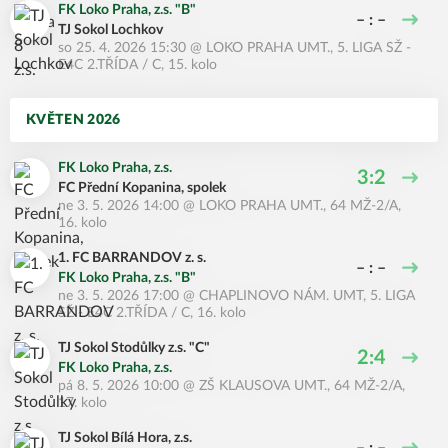
FK Loko Praha, z.s. "B"
– : –
TJ Sokol Lochkov
so 25. 4. 2026 15:30
@
LOKO PRAHA UMT.
,
5. LIGA SŽ -
E4C 2.TŘÍDA / C, 15. kolo
KVĚTEN 2026
FK Loko Praha, z.s.
3:2
FC Přední Kopanina, spolek
ne 3. 5. 2026 14:00
@
LOKO PRAHA UMT.
,
64 MŽ-2/A,
16. kolo
1. FC BARRANDOV z. s.
– : –
FK Loko Praha, z.s. "B"
ne 3. 5. 2026 17:00
@
CHAPLINOVO NÁM. UMT
,
5. LIGA
SŽ - E4C 2.TŘÍDA / C, 16. kolo
TJ Sokol Stodůlky z.s. "C"
2:4
FK Loko Praha, z.s.
pá 8. 5. 2026 10:00
@
ZŠ KLAUSOVA UMT.
,
64 MŽ-2/A,
17. kolo
TJ Sokol Bílá Hora, z.s.