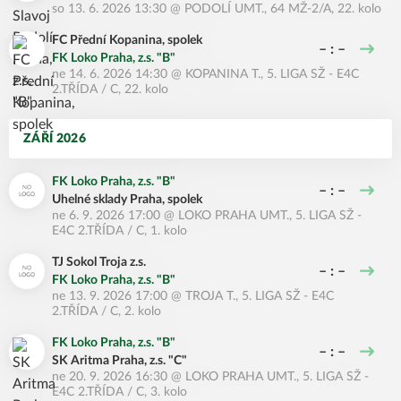
so 13. 6. 2026 13:30
@
PODOLÍ UMT.
,
64 MŽ-2/A, 22. kolo
FC Přední Kopanina, spolek
– : –
FK Loko Praha, z.s. "B"
ne 14. 6. 2026 14:30
@
KOPANINA T.
,
5. LIGA SŽ - E4C
2.TŘÍDA / C, 22. kolo
ZÁŘÍ 2026
FK Loko Praha, z.s. "B"
– : –
Uhelné sklady Praha, spolek
ne 6. 9. 2026 17:00
@
LOKO PRAHA UMT.
,
5. LIGA SŽ -
E4C 2.TŘÍDA / C, 1. kolo
TJ Sokol Troja z.s.
– : –
FK Loko Praha, z.s. "B"
ne 13. 9. 2026 17:00
@
TROJA T.
,
5. LIGA SŽ - E4C
2.TŘÍDA / C, 2. kolo
FK Loko Praha, z.s. "B"
– : –
SK Aritma Praha, z.s. "C"
ne 20. 9. 2026 16:30
@
LOKO PRAHA UMT.
,
5. LIGA SŽ -
E4C 2.TŘÍDA / C, 3. kolo