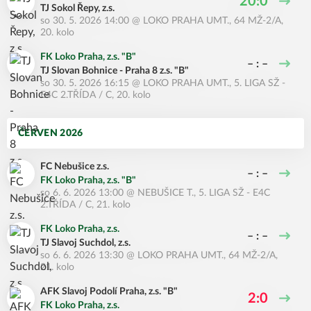
20:0
TJ Sokol Řepy, z.s.
so 30. 5. 2026 14:00
@
LOKO PRAHA UMT.
,
64 MŽ-2/A,
20. kolo
FK Loko Praha, z.s. "B"
– : –
TJ Slovan Bohnice - Praha 8 z.s. "B"
so 30. 5. 2026 16:15
@
LOKO PRAHA UMT.
,
5. LIGA SŽ -
E4C 2.TŘÍDA / C, 20. kolo
ČERVEN 2026
FC Nebušice z.s.
– : –
FK Loko Praha, z.s. "B"
so 6. 6. 2026 13:00
@
NEBUŠICE T.
,
5. LIGA SŽ - E4C
2.TŘÍDA / C, 21. kolo
FK Loko Praha, z.s.
– : –
TJ Slavoj Suchdol, z.s.
so 6. 6. 2026 13:30
@
LOKO PRAHA UMT.
,
64 MŽ-2/A,
21. kolo
AFK Slavoj Podolí Praha, z.s. "B"
2:0
FK Loko Praha, z.s.