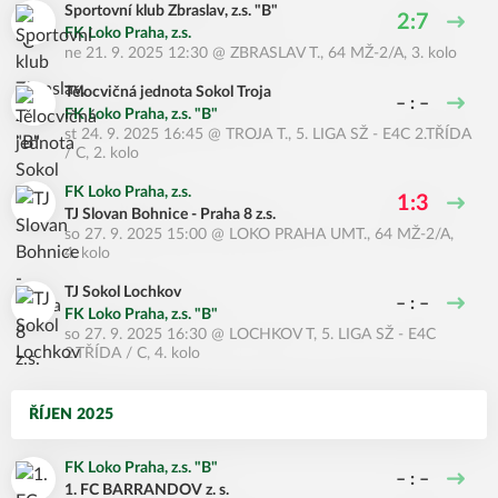
Sportovní klub Zbraslav, z.s. "B"
2:7
FK Loko Praha, z.s.
ne 21. 9. 2025 12:30
@
ZBRASLAV T.
,
64 MŽ-2/A, 3. kolo
Tělocvičná jednota Sokol Troja
– : –
FK Loko Praha, z.s. "B"
st 24. 9. 2025 16:45
@
TROJA T.
,
5. LIGA SŽ - E4C 2.TŘÍDA
/ C, 2. kolo
FK Loko Praha, z.s.
1:3
TJ Slovan Bohnice - Praha 8 z.s.
so 27. 9. 2025 15:00
@
LOKO PRAHA UMT.
,
64 MŽ-2/A,
4. kolo
TJ Sokol Lochkov
– : –
FK Loko Praha, z.s. "B"
so 27. 9. 2025 16:30
@
LOCHKOV T
,
5. LIGA SŽ - E4C
2.TŘÍDA / C, 4. kolo
ŘÍJEN 2025
FK Loko Praha, z.s. "B"
– : –
1. FC BARRANDOV z. s.