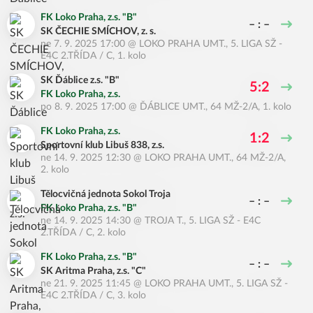
FK Loko Praha, z.s. "B"
– : –
SK ČECHIE SMÍCHOV, z. s.
ne 7. 9. 2025 17:00
@
LOKO PRAHA UMT.
,
5. LIGA SŽ -
E4C 2.TŘÍDA / C, 1. kolo
SK Ďáblice z.s. "B"
5:2
FK Loko Praha, z.s.
po 8. 9. 2025 17:00
@
ĎÁBLICE UMT.
,
64 MŽ-2/A, 1. kolo
FK Loko Praha, z.s.
1:2
Sportovní klub Libuš 838, z.s.
ne 14. 9. 2025 12:30
@
LOKO PRAHA UMT.
,
64 MŽ-2/A,
2. kolo
Tělocvičná jednota Sokol Troja
– : –
FK Loko Praha, z.s. "B"
ne 14. 9. 2025 14:30
@
TROJA T.
,
5. LIGA SŽ - E4C
2.TŘÍDA / C, 2. kolo
FK Loko Praha, z.s. "B"
– : –
SK Aritma Praha, z.s. "C"
ne 21. 9. 2025 11:45
@
LOKO PRAHA UMT.
,
5. LIGA SŽ -
E4C 2.TŘÍDA / C, 3. kolo