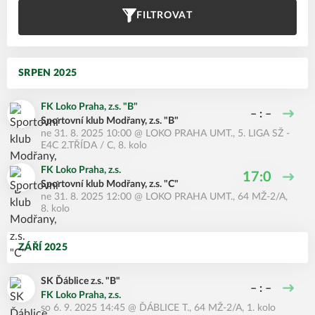
FILTROVAT
SRPEN 2025
FK Loko Praha, z.s. "B"
– : –
Sportovní klub Modřany, z.s. "B"
ne 31. 8. 2025 10:00
@
LOKO PRAHA UMT.
,
5. LIGA SŽ -
E4C 2.TŘÍDA / C, 8. kolo
FK Loko Praha, z.s.
17:0
Sportovní klub Modřany, z.s. "C"
ne 31. 8. 2025 12:00
@
LOKO PRAHA UMT.
,
64 MŽ-2/A,
8. kolo
ZÁŘÍ 2025
SK Ďáblice z.s. "B"
– : –
FK Loko Praha, z.s.
so 6. 9. 2025 14:45
@
ĎÁBLICE T.
,
64 MŽ-2/A, 1. kolo