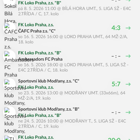
– : –
FK Loko Praha, z.s. "B"
pá 8. 5. 2026 11:00
@
BÍLÁ HORA UMT.
,
5. LIGA SŽ - E4C
2.TŘÍDA / C, 17. kolo
FK Loko Praha, z.s.
4:3
ČAFC Praha z.s. "C"
so 16. 5. 2026 16:00
@
LOKO PRAHA UMT.
,
64 MŽ-2/A,
18. kolo
FK Loko Praha, z.s. "B"
– : –
Ambassadors FC Praha
so 16. 5. 2026 18:00
@
LOKO PRAHA UMT.
,
5. LIGA SŽ -
E4C 2.TŘÍDA / C, 18. kolo
Sportovní klub Modřany, z.s. "C"
5:7
FK Loko Praha, z.s.
so 23. 5. 2026 13:00
@
MODŘANY UMT. (33x66m)
,
64
MŽ-2/A, 19. kolo
Sportovní klub Modřany, z.s. "B"
– : –
FK Loko Praha, z.s. "B"
ne 24. 5. 2026 10:00
@
MODŘANY T.
,
5. LIGA SŽ - E4C
2.TŘÍDA / C, 19. kolo
FK Loko Praha, z.s.