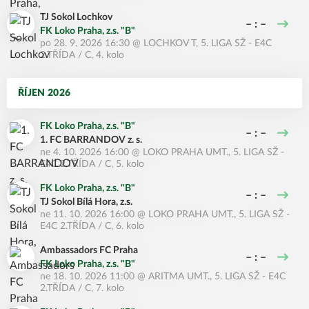
TJ Sokol Lochkov
– : –
FK Loko Praha, z.s. "B"
po 28. 9. 2026 16:30
@
LOCHKOV T
,
5. LIGA SŽ - E4C
2.TŘÍDA / C, 4. kolo
ŘÍJEN 2026
FK Loko Praha, z.s. "B"
– : –
1. FC BARRANDOV z. s.
ne 4. 10. 2026 16:00
@
LOKO PRAHA UMT.
,
5. LIGA SŽ -
E4C 2.TŘÍDA / C, 5. kolo
FK Loko Praha, z.s. "B"
– : –
TJ Sokol Bílá Hora, z.s.
ne 11. 10. 2026 16:00
@
LOKO PRAHA UMT.
,
5. LIGA SŽ -
E4C 2.TŘÍDA / C, 6. kolo
Ambassadors FC Praha
– : –
FK Loko Praha, z.s. "B"
ne 18. 10. 2026 11:00
@
ARITMA UMT.
,
5. LIGA SŽ - E4C
2.TŘÍDA / C, 7. kolo