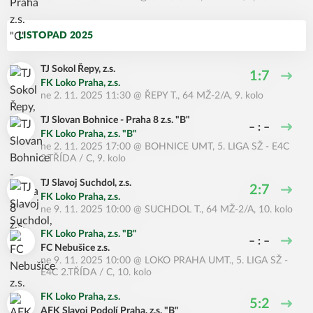
LISTOPAD 2025
TJ Sokol Řepy, z.s.
1:7
FK Loko Praha, z.s.
ne 2. 11. 2025 11:30
@
ŘEPY T.
,
64 MŽ-2/A, 9. kolo
TJ Slovan Bohnice - Praha 8 z.s. "B"
– : –
FK Loko Praha, z.s. "B"
ne 2. 11. 2025 17:00
@
BOHNICE UMT
,
5. LIGA SŽ - E4C
2.TŘÍDA / C, 9. kolo
TJ Slavoj Suchdol, z.s.
2:7
FK Loko Praha, z.s.
ne 9. 11. 2025 10:00
@
SUCHDOL T.
,
64 MŽ-2/A, 10. kolo
FK Loko Praha, z.s. "B"
– : –
FC Nebušice z.s.
ne 9. 11. 2025 10:00
@
LOKO PRAHA UMT.
,
5. LIGA SŽ -
E4C 2.TŘÍDA / C, 10. kolo
FK Loko Praha, z.s.
5:2
AFK Slavoj Podolí Praha, z.s. "B"