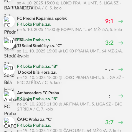
so 4. 10. 2025 15:00
@
LOKO PRAHA UMT.
,
5. LIGA SŽ -
E4C 2.TŘÍDA / C, 5. kolo
FC Přední Kopanina, spolek
9:1
FK Loko Praha, z.s.
ne 5. 10. 2025 11:00
@
KOPANINA T.
,
64 MŽ-2/A, 5. kolo
FK Loko Praha, z.s.
3:2
TJ Sokol Stodůlky z.s. "C"
so 11. 10. 2025 15:00
@
LOKO PRAHA UMT.
,
64 MŽ-2/A,
6. kolo
FK Loko Praha, z.s. "B"
– : –
TJ Sokol Bílá Hora, z.s.
ne 12. 10. 2025 18:00
@
LOKO PRAHA UMT.
,
5. LIGA SŽ -
E4C 2.TŘÍDA / C, 6. kolo
Ambassadors FC Praha
– : –
FK Loko Praha, z.s. "B"
ne 19. 10. 2025 11:00
@
ARITMA UMT.
,
5. LIGA SŽ - E4C
2.TŘÍDA / C, 7. kolo
ČAFC Praha z.s. "C"
3:7
FK Loko Praha, z.s.
ne 19. 10. 2025 17:00
@
ČAFC UMT.
,
64 MŽ-2/A, 7. kolo