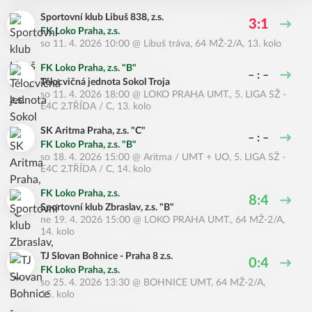
Sportovní klub Libuš 838, z.s.
3:1
FK Loko Praha, z.s.
so 11. 4. 2026 10:00
@
Libuš tráva
,
64 MŽ-2/A, 13. kolo
FK Loko Praha, z.s. "B"
– : –
Tělocvičná jednota Sokol Troja
so 11. 4. 2026 18:00
@
LOKO PRAHA UMT.
,
5. LIGA SŽ -
E4C 2.TŘÍDA / C, 13. kolo
SK Aritma Praha, z.s. "C"
– : –
FK Loko Praha, z.s. "B"
so 18. 4. 2026 15:00
@
Aritma / UMT + UO
,
5. LIGA SŽ -
E4C 2.TŘÍDA / C, 14. kolo
FK Loko Praha, z.s.
8:4
Sportovní klub Zbraslav, z.s. "B"
ne 19. 4. 2026 15:00
@
LOKO PRAHA UMT.
,
64 MŽ-2/A,
14. kolo
TJ Slovan Bohnice - Praha 8 z.s.
0:4
FK Loko Praha, z.s.
so 25. 4. 2026 13:30
@
BOHNICE UMT
,
64 MŽ-2/A,
15. kolo