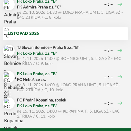
FK Loko Praha, z.s. "B"
– : –
FK Admira Praha z.s. "C"
ne 25. 10. 2026 14:30
@
LOKO PRAHA UMT.
,
5. LIGA SŽ -
E4C 2.TŘÍDA / C, 8. kolo
LISTOPAD 2026
TJ Slovan Bohnice - Praha 8 z.s. "B"
– : –
FK Loko Praha, z.s. "B"
ne 1. 11. 2026 14:00
@
BOHNICE UMT
,
5. LIGA SŽ - E4C
2.TŘÍDA / C, 9. kolo
FK Loko Praha, z.s. "B"
– : –
FC Nebušice z.s.
ne 8. 11. 2026 14:00
@
LOKO PRAHA UMT.
,
5. LIGA SŽ -
E4C 2.TŘÍDA / C, 10. kolo
FC Přední Kopanina, spolek
– : –
FK Loko Praha, z.s. "B"
ne 15. 11. 2026 14:00
@
KOPANINA T.
,
5. LIGA SŽ - E4C
2.TŘÍDA / C, 11. kolo